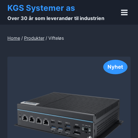
Skip
KGS Systemer as
to
Over 30 år som leverandør til industrien
content
Home
/
Produkter
/
Vifteløs
Nyhet