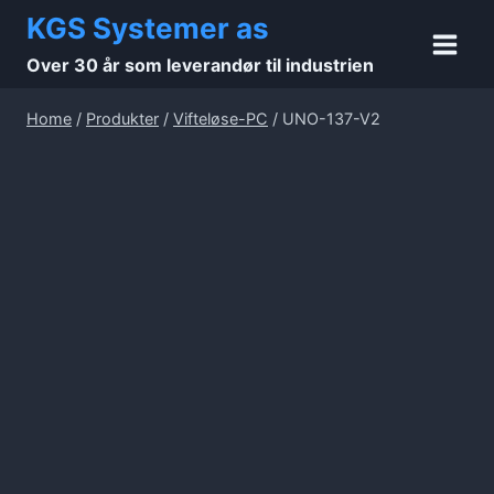
Skip
KGS Systemer as
to
Over 30 år som leverandør til industrien
content
Home
/
Produkter
/
Vifteløse-PC
/
UNO-137-V2