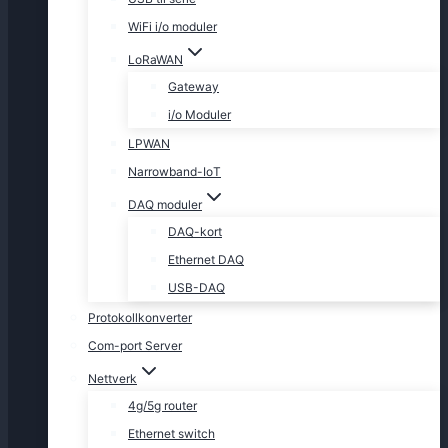
WiFi i/o moduler
LoRaWAN
Gateway
i/o Moduler
LPWAN
Narrowband-IoT
DAQ moduler
DAQ-kort
Ethernet DAQ
USB-DAQ
Protokollkonverter
Com-port Server
Nettverk
4g/5g router
Ethernet switch