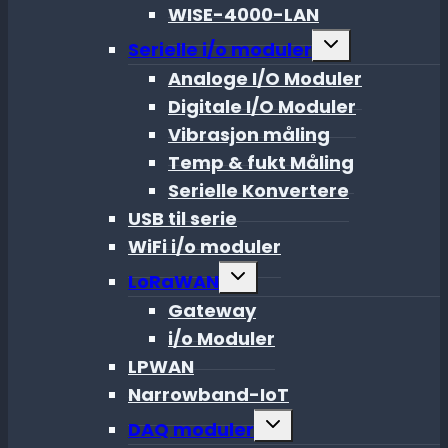
WISE-4000-LAN
Toggle
Serielle i/o moduler
child
menu
Analoge I/O Moduler
Digitale I/O Moduler
Vibrasjon måling
Temp & fukt Måling
Serielle Konvertere
USB til serie
WiFi i/o moduler
Toggle
LoRaWAN
child
menu
Gateway
i/o Moduler
LPWAN
Narrowband-IoT
Toggle
DAQ moduler
child