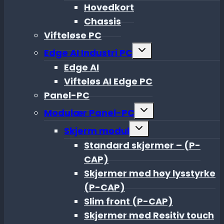
menu
Hovedkort
Chassis
Vifteløse PC
Toggle
Edge AI Industri PC
child
menu
Edge AI
Vifteløs AI Edge PC
Panel-PC
Toggle
Modulær Panel-PC
child
menu
Toggle
Skjerm modul
child
menu
Standard skjermer – (P-
CAP)
Skjermer med høy lysstyrke
(P-CAP)
Slim front (P-CAP)
Skjermer med Resitiv touch