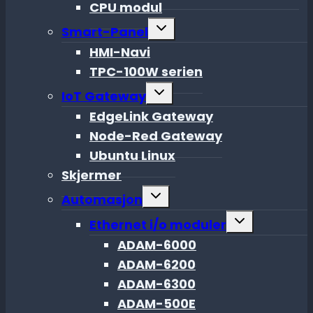
CPU modul
Toggle
Smart-Panel
child
menu
HMI-Navi
TPC-100W serien
Toggle
IoT Gateway
child
menu
EdgeLink Gateway
Node-Red Gateway
Ubuntu Linux
Skjermer
Toggle
Automasjon
child
menu
Toggle
Ethernet i/o moduler
child
menu
ADAM-6000
ADAM-6200
ADAM-6300
ADAM-500E