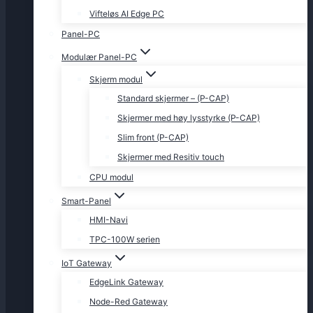
Vifteløs AI Edge PC
Panel-PC
Modulær Panel-PC
Skjerm modul
Standard skjermer – (P-CAP)
Skjermer med høy lysstyrke (P-CAP)
Slim front (P-CAP)
Skjermer med Resitiv touch
CPU modul
Smart-Panel
HMI-Navi
TPC-100W serien
IoT Gateway
EdgeLink Gateway
Node-Red Gateway