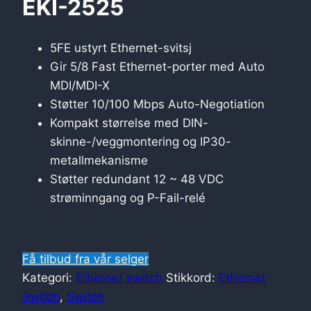
EKI-2525
5FE ustyrt Ethernet-svitsj
Gir 5/8 Fast Ethernet-porter med Auto
MDI/MDI-X
Støtter 10/100 Mbps Auto-Negotiation
Kompakt størrelse med DIN-
skinne-/veggmontering og IP30-
metallmekanisme
Støtter redundant 12 ~ 48 VDC
strøminngang og P-Fail-relé
Få tilbud fra vår selger
Kategori:
Ethernet switch
Stikkord:
Ethernet
Switch
,
Switch