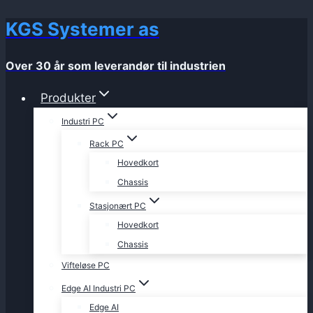
KGS Systemer as
Skip
to
content
Over 30 år som leverandør til industrien
Produkter
Industri PC
Rack PC
Hovedkort
Chassis
Stasjonært PC
Hovedkort
Chassis
Vifteløse PC
Edge AI Industri PC
Edge AI