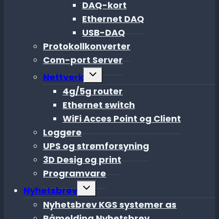
menu
DAQ-kort
Ethernet DAQ
USB-DAQ
Protokollkonverter
Com-port Server
Toggle
Nettverk
child
menu
4g/5g router
Ethernet switch
WiFi Acces Point og Client
Loggere
UPS og strømforsyning
3D Desig og print
Programvare
Toggle
Nyhetsbrev
child
menu
Nyhetsbrev KGS systemer as
Påmelding Nyhetsbrev