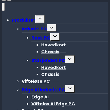
Toggle
Produkter
child
menu
Toggle
Industri PC
child
menu
Toggle
Rack PC
child
menu
Hovedkort
Chassis
Toggle
Stasjonært PC
child
menu
Hovedkort
Chassis
Vifteløse PC
Toggle
Edge AI Industri PC
child
menu
Edge AI
Vifteløs AI Edge PC