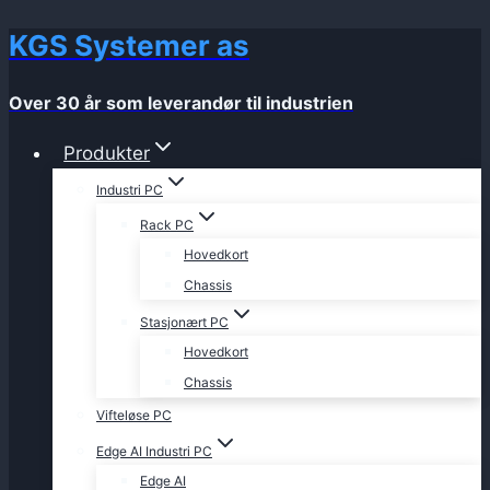
KGS Systemer as
Skip
to
content
Over 30 år som leverandør til industrien
Produkter
Industri PC
Rack PC
Hovedkort
Chassis
Stasjonært PC
Hovedkort
Chassis
Vifteløse PC
Edge AI Industri PC
Edge AI