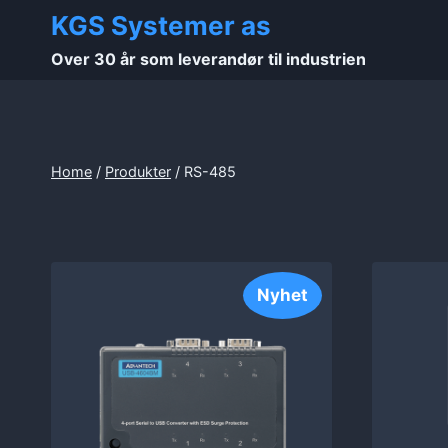
Skip
KGS Systemer as
to
Over 30 år som leverandør til industrien
content
Home
/
Produkter
/
RS-485
Nyhet