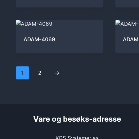
ADAM-4069
ADAM
1
2
→
Vare og besøks-adresse
KGS Systemer as