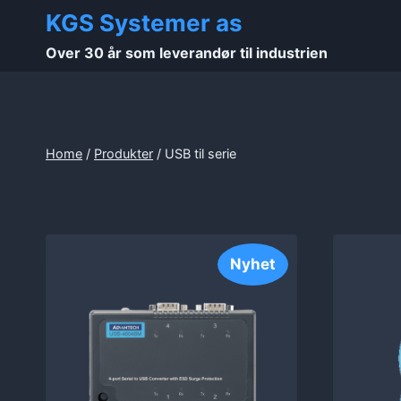
Skip
KGS Systemer as
to
Over 30 år som leverandør til industrien
content
Home
/
Produkter
/
USB til serie
Nyhet