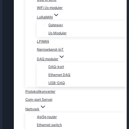
WiFi i/o moduler
LoRaWAN
Gateway
i/o Moduler
LPWAN
Narrowband-IoT
DAQ moduler
DAQ-kort
Ethernet DAQ
USB-DAQ
Protokollkonverter
Com-port Server
Nettverk
4g/5g router
Ethernet switch