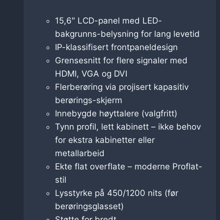
15,6″ LCD-panel med LED-
bakgrunns-belysning for lang levetid
IP-klassifisert frontpaneldesign
Grensesnitt for flere signaler med
HDMI, VGA og DVI
Flerberøring via projisert kapasitiv
berørings-skjerm
Innebygde høyttalere (valgfritt)
Tynn profil, lett kabinett – ikke behov
for ekstra kabinetter eller
metallarbeid
Ekte flat overflate – moderne Proflat-
stil
Lysstyrke på 450/1200 nits (før
berøringsglasset)
Støtte for bredt