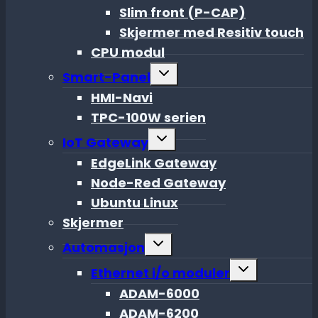
Slim front (P-CAP)
Skjermer med Resitiv touch
CPU modul
Toggle
Smart-Panel
child
menu
HMI-Navi
TPC-100W serien
Toggle
IoT Gateway
child
menu
EdgeLink Gateway
Node-Red Gateway
Ubuntu Linux
Skjermer
Toggle
Automasjon
child
menu
Toggle
Ethernet i/o moduler
child
menu
ADAM-6000
ADAM-6200