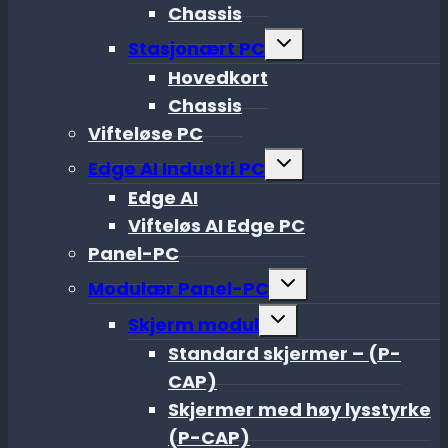
Chassis
Toggle
Stasjonært PC
child
menu
Hovedkort
Chassis
Vifteløse PC
Toggle
Edge AI Industri PC
child
menu
Edge AI
Vifteløs AI Edge PC
Panel-PC
Toggle
Modulær Panel-PC
child
menu
Toggle
Skjerm modul
child
menu
Standard skjermer – (P-
CAP)
Skjermer med høy lysstyrke
(P-CAP)