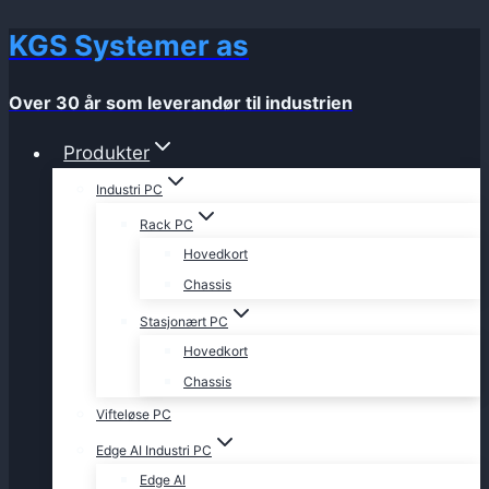
KGS Systemer as
Skip
to
content
Over 30 år som leverandør til industrien
Produkter
Industri PC
Rack PC
Hovedkort
Chassis
Stasjonært PC
Hovedkort
Chassis
Vifteløse PC
Edge AI Industri PC
Edge AI