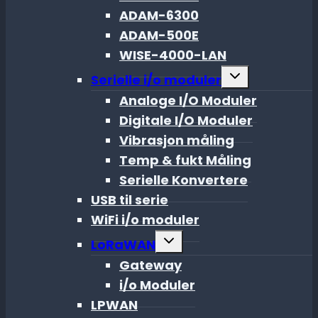
ADAM-6300
ADAM-500E
WISE-4000-LAN
Toggle
Serielle i/o moduler
child
menu
Analoge I/O Moduler
Digitale I/O Moduler
Vibrasjon måling
Temp & fukt Måling
Serielle Konvertere
USB til serie
WiFi i/o moduler
Toggle
LoRaWAN
child
menu
Gateway
i/o Moduler
LPWAN