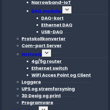
Narrowband-IoT
Toggle
DAQ moduler
child
menu
DAQ-kort
Ethernet DAQ
USB-DAQ
Protokollkonverter
Com-port Server
Toggle
Nettverk
child
menu
4g/5g router
Ethernet switch
WiFi Acces Point og Client
Loggere
UPS og strømforsyning
3D Desig og print
Programvare
Toggle