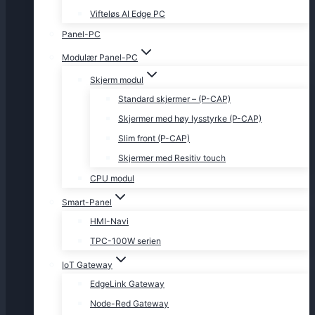
Vifteløs AI Edge PC
Panel-PC
Modulær Panel-PC
Skjerm modul
Standard skjermer – (P-CAP)
Skjermer med høy lysstyrke (P-CAP)
Slim front (P-CAP)
Skjermer med Resitiv touch
CPU modul
Smart-Panel
HMI-Navi
TPC-100W serien
IoT Gateway
EdgeLink Gateway
Node-Red Gateway