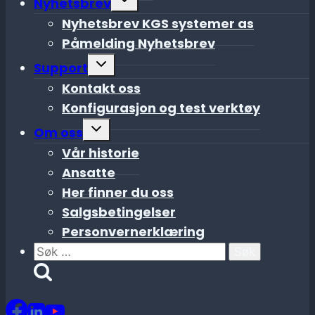
Nyhetsbrev
child
menu
Nyhetsbrev KGS systemer as
Påmelding Nyhetsbrev
Toggle
Support
child
menu
Kontakt oss
Konfigurasjon og test verktøy
Toggle
Om oss
child
menu
Vår historie
Ansatte
Her finner du oss
Salgsbetingelser
Personvernerklæring
Søk
etter: