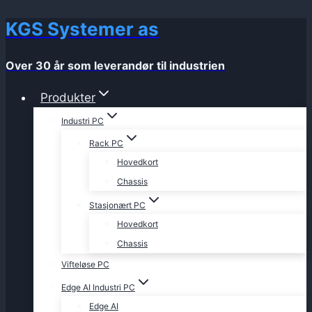
KGS Systemer as
Skip
to
content
Over 30 år som leverandør til industrien
Produkter
Industri PC
Rack PC
Hovedkort
Chassis
Stasjonært PC
Hovedkort
Chassis
Vifteløse PC
Edge AI Industri PC
Edge AI