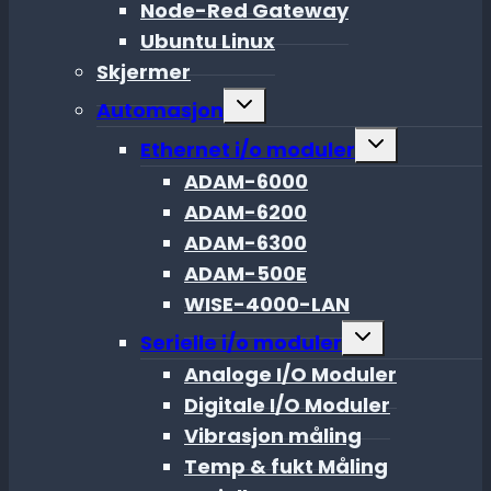
Node-Red Gateway
Ubuntu Linux
Skjermer
Toggle
Automasjon
child
menu
Toggle
Ethernet i/o moduler
child
menu
ADAM-6000
ADAM-6200
ADAM-6300
ADAM-500E
WISE-4000-LAN
Toggle
Serielle i/o moduler
child
menu
Analoge I/O Moduler
Digitale I/O Moduler
Vibrasjon måling
Temp & fukt Måling