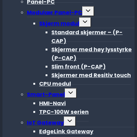
Panel-PC
Toggle
Modulær Panel-PC
child
menu
Toggle
Skjerm modul
child
menu
Standard skjermer – (P-
CAP)
Skjermer med høy lysstyrke
(P-CAP)
Slim front (P-CAP)
Skjermer med Resitiv touch
CPU modul
Toggle
Smart-Panel
child
menu
HMI-Navi
TPC-100W serien
Toggle
IoT Gateway
child
menu
EdgeLink Gateway