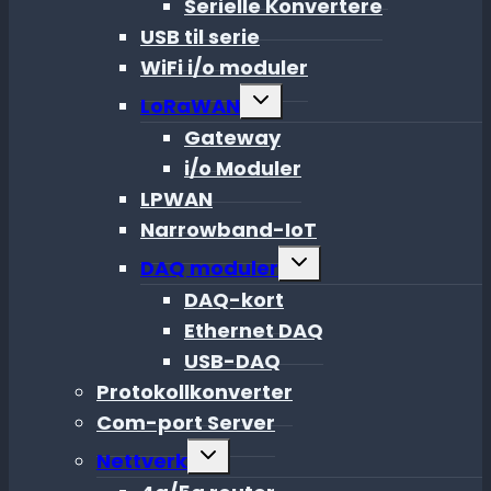
Serielle Konvertere
USB til serie
WiFi i/o moduler
Toggle
LoRaWAN
child
menu
Gateway
i/o Moduler
LPWAN
Narrowband-IoT
Toggle
DAQ moduler
child
menu
DAQ-kort
Ethernet DAQ
USB-DAQ
Protokollkonverter
Com-port Server
Toggle
Nettverk
child
menu