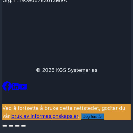
Org.nr: NO966783613MVA
© 2026 KGS Systemer as
Ved å fortsette å bruke dette nettstedet, godtar du
vår
bruk av informasjonskapsler
.
Jeg forstår