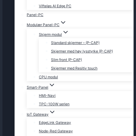
Vifteløs AI Edge PC
Panel-PC
Modulær Panel-PC
Skjerm modul
Standard skjermer – (P-CAP)
Skjermer med høy lysstyrke (P-CAP)
Slim front (P-CAP)
Skjermer med Resitiv touch
CPU modul
Smart-Panel
HMI-Navi
TPC-100W serien
IoT Gateway
EdgeLink Gateway
Node-Red Gateway