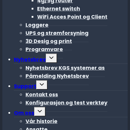
4g/5g router
Ethernet switch
WiFi Acces Point og Client
Loggere
UPS og strømforsyning
3D Desig og print
Programvare
Toggle
Nyhetsbrev
child
menu
Nyhetsbrev KGS systemer as
Påmelding Nyhetsbrev
Toggle
Support
child
menu
Kontakt oss
Konfigurasjon og test verktøy
Toggle
Om oss
child
menu
Vår historie
Ansatte