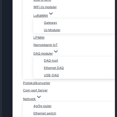
WiFi i/o moduler
LoRaWAN
Gateway
i/o Moduler
LPWAN
Narrowband-IoT
DAQ moduler
DAQ-kort
Ethernet DAQ
USB-DAQ
Protokollkonverter
Com-port Server
Nettverk
4g/5g router
Ethernet switch