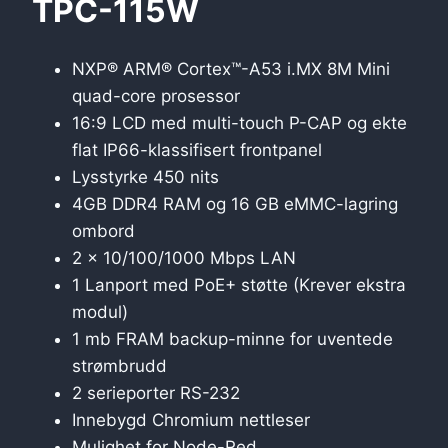
TPC-115W
NXP® ARM® Cortex™-A53 i.MX 8M Mini
quad-core prosessor
16:9 LCD med multi-touch P-CAP og ekte
flat IP66-klassifisert frontpanel
Lysstyrke 450 nits
4GB DDR4 RAM og 16 GB eMMC-lagring
ombord
2 x 10/100/1000 Mbps LAN
1 Lanport med PoE+ støtte (Krever ekstra
modul)
1 mb FRAM backup-minne for uventede
strømbrudd
2 serieporter RS-232
Innebygd Chromium nettleser
Mulighet for Node-Red