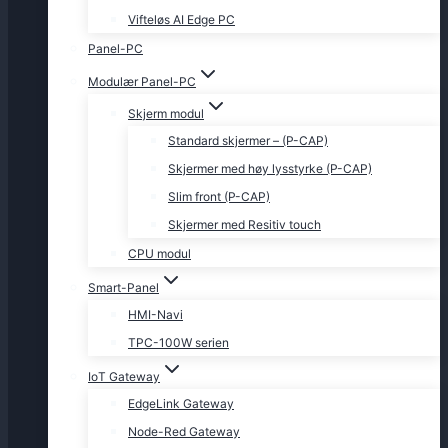
Vifteløs AI Edge PC
Panel-PC
Modulær Panel-PC
Skjerm modul
Standard skjermer – (P-CAP)
Skjermer med høy lysstyrke (P-CAP)
Slim front (P-CAP)
Skjermer med Resitiv touch
CPU modul
Smart-Panel
HMI-Navi
TPC-100W serien
IoT Gateway
EdgeLink Gateway
Node-Red Gateway