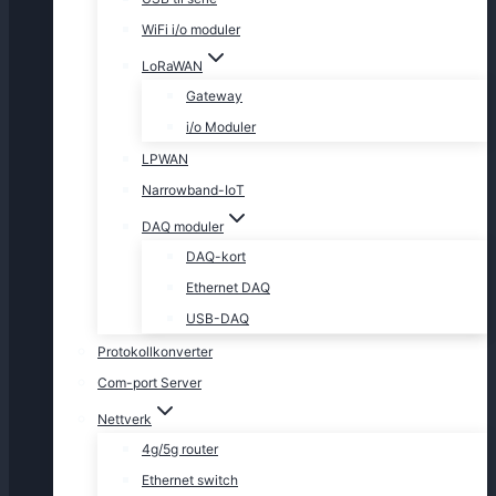
WiFi i/o moduler
LoRaWAN
Gateway
i/o Moduler
LPWAN
Narrowband-IoT
DAQ moduler
DAQ-kort
Ethernet DAQ
USB-DAQ
Protokollkonverter
Com-port Server
Nettverk
4g/5g router
Ethernet switch