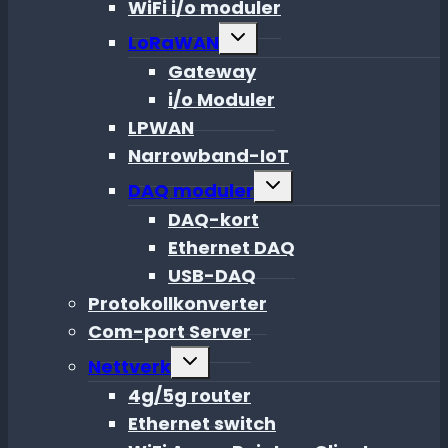
WiFi i/o moduler
Toggle
LoRaWAN
child
menu
Gateway
i/o Moduler
LPWAN
Narrowband-IoT
Toggle
DAQ moduler
child
menu
DAQ-kort
Ethernet DAQ
USB-DAQ
Protokollkonverter
Com-port Server
Toggle
Nettverk
child
menu
4g/5g router
Ethernet switch