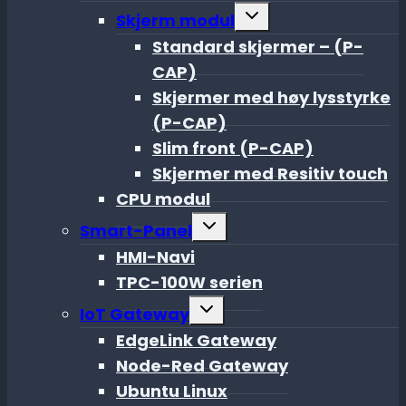
menu
Toggle
Skjerm modul
child
menu
Standard skjermer – (P-
CAP)
Skjermer med høy lysstyrke
(P-CAP)
Slim front (P-CAP)
Skjermer med Resitiv touch
CPU modul
Toggle
Smart-Panel
child
menu
HMI-Navi
TPC-100W serien
Toggle
IoT Gateway
child
menu
EdgeLink Gateway
Node-Red Gateway
Ubuntu Linux