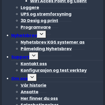
WiFi Acces Point og Client
Loggere
UPS og strømforsyning
3D Desig og print
Programvare
Toggle
Nyhetsbrev
child
menu
Nyhetsbrev KGS systemer as
Påmelding Nyhetsbrev
Toggle
Support
child
menu
Kontakt oss
Konfigurasjon og test verktøy
Toggle
Om oss
child
menu
Vår historie
Ansatte
Her finner du oss
Salgsbetingelser