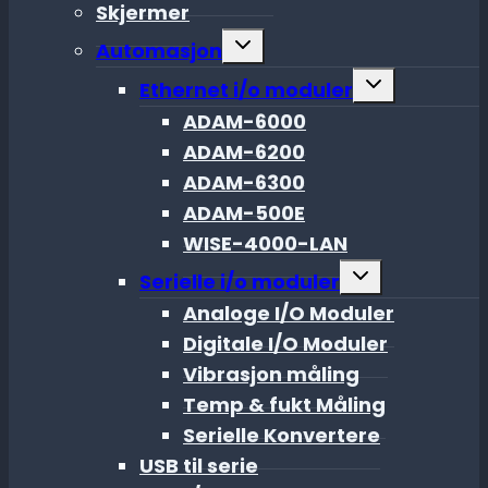
Skjermer
Toggle
Automasjon
child
menu
Toggle
Ethernet i/o moduler
child
menu
ADAM-6000
ADAM-6200
ADAM-6300
ADAM-500E
WISE-4000-LAN
Toggle
Serielle i/o moduler
child
menu
Analoge I/O Moduler
Digitale I/O Moduler
Vibrasjon måling
Temp & fukt Måling
Serielle Konvertere
USB til serie