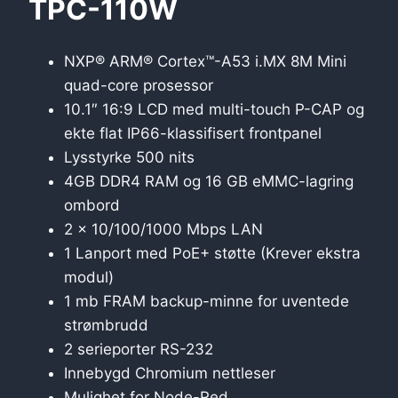
TPC-110W
NXP® ARM® Cortex™-A53 i.MX 8M Mini
quad-core prosessor
10.1″ 16:9 LCD med multi-touch P-CAP og
ekte flat IP66-klassifisert frontpanel
Lysstyrke 500 nits
4GB DDR4 RAM og 16 GB eMMC-lagring
ombord
2 x 10/100/1000 Mbps LAN
1 Lanport med PoE+ støtte (Krever ekstra
modul)
1 mb FRAM backup-minne for uventede
strømbrudd
2 serieporter RS-232
Innebygd Chromium nettleser
Mulighet for Node-Red