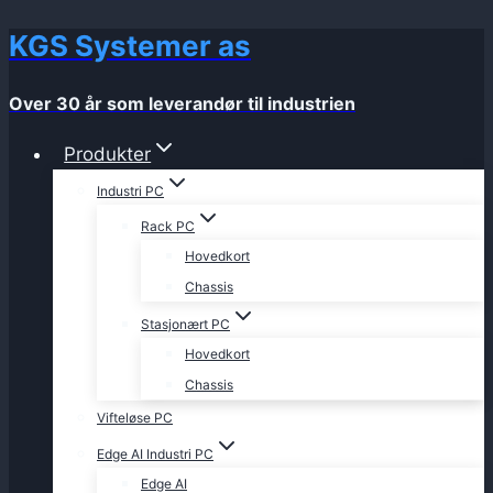
KGS Systemer as
Skip
to
content
Over 30 år som leverandør til industrien
Produkter
Industri PC
Rack PC
Hovedkort
Chassis
Stasjonært PC
Hovedkort
Chassis
Vifteløse PC
Edge AI Industri PC
Edge AI