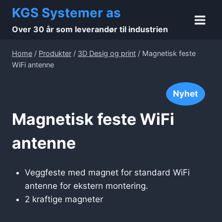
Skip
KGS Systemer as
to
Over 30 år som leverandør til industrien
content
Home
/
Produkter
/
3D Desig og print
/
Magnetisk feste
WiFi antenne
Nyhet
Magnetisk feste WiFi
antenne
Veggfeste med magnet for standard WiFi
antenne for ekstern montering.
2 kraftige magneter