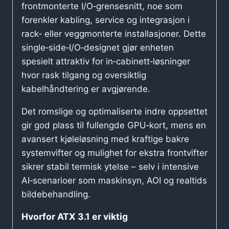
frontmonterte I/O‑grensesnitt, noe som
forenkler kabling, service og integrasjon i
rack‑ eller veggmonterte installasjoner. Dette
single‑side‑I/O‑designet gjør enheten
spesielt attraktiv for in‑cabinett‑løsninger
hvor rask tilgang og oversiktlig
kabelhåndtering er avgjørende.
Det romslige og optimaliserte indre oppsettet
gir god plass til fullengde GPU‑kort, mens en
avansert kjøleløsning med kraftige bakre
systemvifter og mulighet for ekstra frontvifter
sikrer stabil termisk ytelse – selv i intensive
AI‑scenarioer som maskinsyn, AOI og realtids
bildebehandling.
Hvorfor ATX 3.1 er viktig