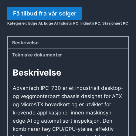
Få tilbud fra vår selger
Kategorier:
Edge AI
,
Edge AI Industri PC
,
Industri PC
,
Stasjonært PC
Beskrivelse
Tekniske dokumenter
Beskrivelse
Advantech IPC-730 er et industrielt desktop-
og veggmonterbart chassis designet for ATX
og MicroATX hovedkort og er utviklet for
krevende applikasjoner innen maskinsyn,
edge‑AI og automatisert inspeksjon. Den
kombinerer høy CPU/GPU‑ytelse, effektiv