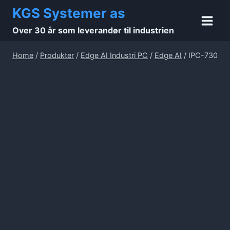
Skip
KGS Systemer as
to
Over 30 år som leverandør til industrien
content
Home
/
Produkter
/
Edge AI Industri PC
/
Edge AI
/
IPC-730