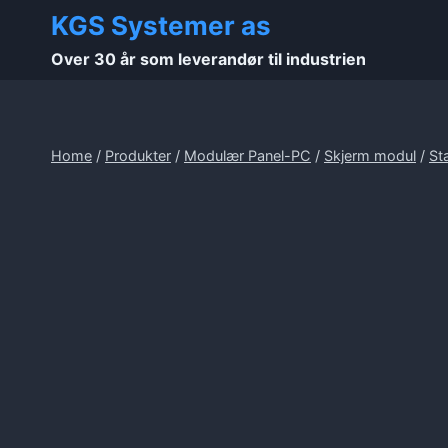
Skip
KGS Systemer as
to
Over 30 år som leverandør til industrien
content
Home
/
Produkter
/
Modulær Panel-PC
/
Skjerm modul
/
St