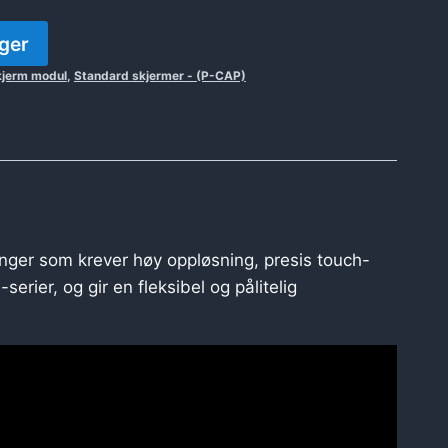
lger
kjerm modul
,
Standard skjermer - (P-CAP)
ninger som krever høy oppløsning, presis touch-
er, og gir en fleksibel og pålitelig