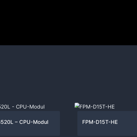
520L – CPU-Modul
FPM-D15T-HE