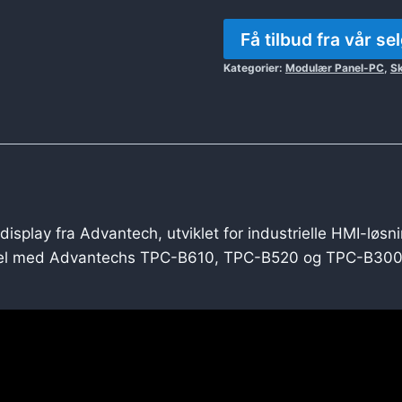
Få tilbud fra vår se
Kategorier:
Modulær Panel-PC
,
S
display fra Advantech, utviklet for industrielle HMI-løs
bel med Advantechs TPC-B610, TPC-B520 og TPC-B300-seri