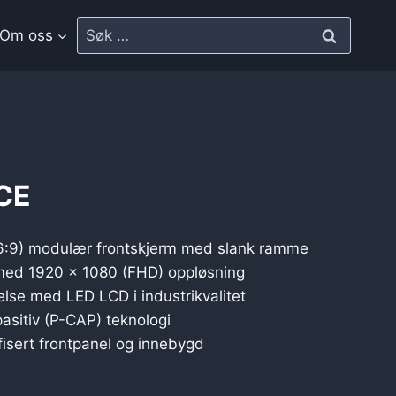
Om oss
CE
16:9) modulær frontskjerm med slank ramme
med 1920 x 1080 (FHD) oppløsning
lse med LED LCD i industrikvalitet
pasitiv (P-CAP) teknologi
ifisert frontpanel og innebygd