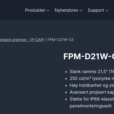
Produkter
Nyhetsbrev
Support
andard skjermer - (P-CAP)
/
FPM-D21W-CE
FPM-D21W-
Slank ramme 21,5″ (
250 cd/m² lysstyrke 
Høy holdbarhet og yte
Avansert projisert ka
Støtte for IP66-klass
panelmonteringssett