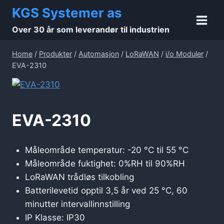
Skip
KGS Systemer as
to
Over 30 år som leverandør til industrien
content
Home
/
Produkter
/
Automasjon
/
LoRaWAN
/
i/o Moduler
/
EVA-2310
EVA-2310
Måleområde temperatur: -20 °C til 55 °C
Måleområde fuktighet: 0%RH til 90%RH
LoRaWAN trådløs tilkobling
Batterilevetid opptil 3,5 år ved 25 °C, 60
minutter intervallinnstilling
IP Klasse: IP30