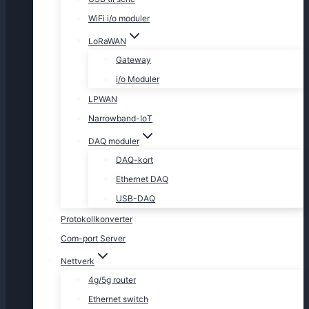
WiFi i/o moduler
LoRaWAN
Gateway
i/o Moduler
LPWAN
Narrowband-IoT
DAQ moduler
DAQ-kort
Ethernet DAQ
USB-DAQ
Protokollkonverter
Com-port Server
Nettverk
4g/5g router
Ethernet switch