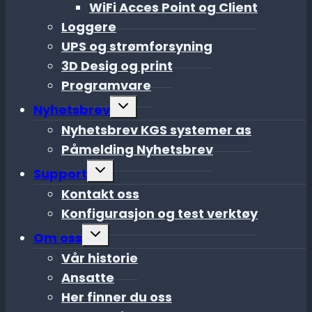
WiFi Acces Point og Client
Loggere
UPS og strømforsyning
3D Desig og print
Programvare
Toggle
Nyhetsbrev
child
menu
Nyhetsbrev KGS systemer as
Påmelding Nyhetsbrev
Toggle
Support
child
menu
Kontakt oss
Konfigurasjon og test verktøy
Toggle
Om oss
child
menu
Vår historie
Ansatte
Her finner du oss