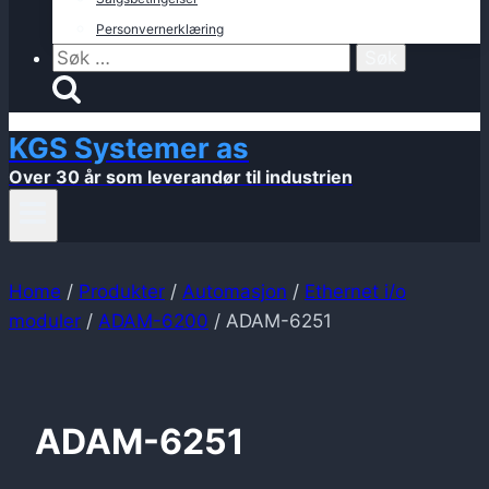
Personvernerklæring
Søk
etter:
KGS Systemer as
Over 30 år som leverandør til industrien
Home
/
Produkter
/
Automasjon
/
Ethernet i/o
moduler
/
ADAM-6200
/
ADAM-6251
ADAM-6251