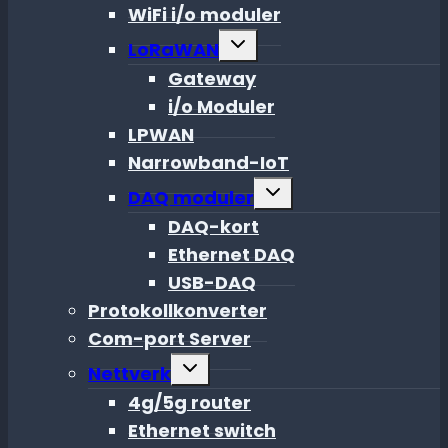
WiFi i/o moduler
Toggle
LoRaWAN
child
menu
Gateway
i/o Moduler
LPWAN
Narrowband-IoT
Toggle
DAQ moduler
child
menu
DAQ-kort
Ethernet DAQ
USB-DAQ
Protokollkonverter
Com-port Server
Toggle
Nettverk
child
menu
4g/5g router
Ethernet switch