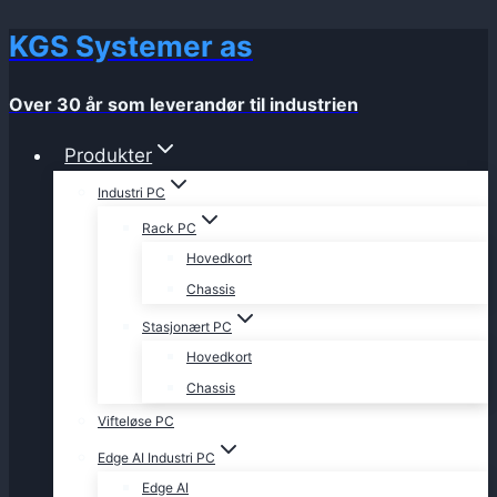
KGS Systemer as
Skip
to
content
Over 30 år som leverandør til industrien
Produkter
Industri PC
Rack PC
Hovedkort
Chassis
Stasjonært PC
Hovedkort
Chassis
Vifteløse PC
Edge AI Industri PC
Edge AI