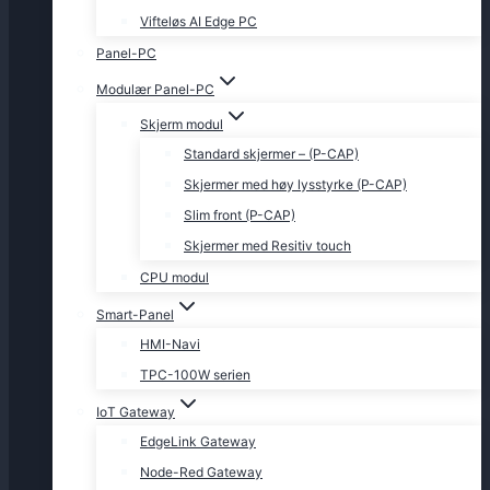
Vifteløs AI Edge PC
Panel-PC
Modulær Panel-PC
Skjerm modul
Standard skjermer – (P-CAP)
Skjermer med høy lysstyrke (P-CAP)
Slim front (P-CAP)
Skjermer med Resitiv touch
CPU modul
Smart-Panel
HMI-Navi
TPC-100W serien
IoT Gateway
EdgeLink Gateway
Node-Red Gateway