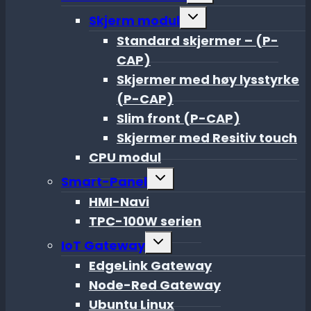
menu
Toggle
Skjerm modul
child
menu
Standard skjermer – (P-
CAP)
Skjermer med høy lysstyrke
(P-CAP)
Slim front (P-CAP)
Skjermer med Resitiv touch
CPU modul
Toggle
Smart-Panel
child
menu
HMI-Navi
TPC-100W serien
Toggle
IoT Gateway
child
menu
EdgeLink Gateway
Node-Red Gateway
Ubuntu Linux