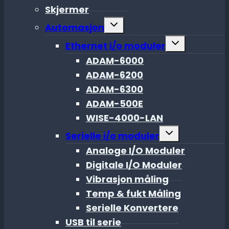
Skjermer
Toggle
Automasjon
child
menu
Toggle
Ethernet i/o moduler
child
menu
ADAM-6000
ADAM-6200
ADAM-6300
ADAM-500E
WISE-4000-LAN
Toggle
Serielle i/o moduler
child
menu
Analoge I/O Moduler
Digitale I/O Moduler
Vibrasjon måling
Temp & fukt Måling
Serielle Konvertere
USB til serie