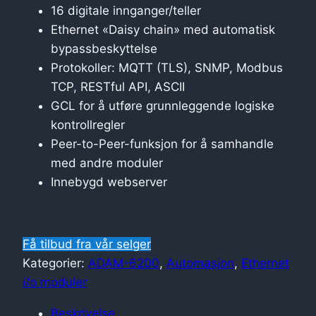
16 digitale innganger/teller
Ethernet «Daisy chain» med automatisk
bypassbeskyttelse
Protokoller: MQTT (TLS), SNMP, Modbus
TCP, RESTful API, ASCII
GCL for å utføre grunnleggende logiske
kontrollregler
Peer-to-Peer-funksjon for å samhandle
med andre moduler
Innebygd webserver
Få tilbud fra vår selger
Kategorier:
ADAM-6200
,
Automasjon
,
Ethernet
i/o moduler
Beskrivelse