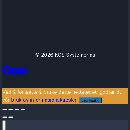
© 2026 KGS Systemer as
Ved å fortsette å bruke dette nettstedet, godtar du
vår
bruk av informasjonskapsler
.
Jeg forstår