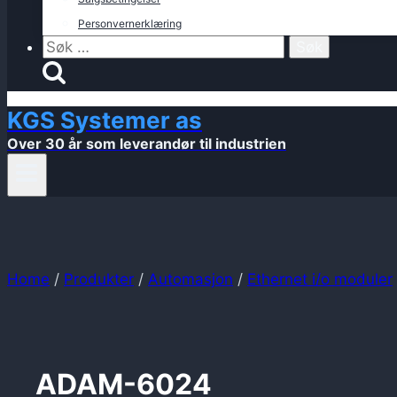
Personvernerklæring
Søk
etter:
KGS Systemer as
Over 30 år som leverandør til industrien
Home
/
Produkter
/
Automasjon
/
Ethernet i/o moduler
ADAM-6024