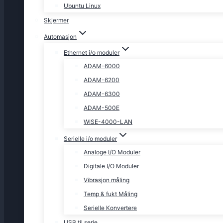
Ubuntu Linux
Skjermer
Automasjon
Ethernet i/o moduler
ADAM-6000
ADAM-6200
ADAM-6300
ADAM-500E
WISE-4000-LAN
Serielle i/o moduler
Analoge I/O Moduler
Digitale I/O Moduler
Vibrasjon måling
Temp & fukt Måling
Serielle Konvertere
USB til serie