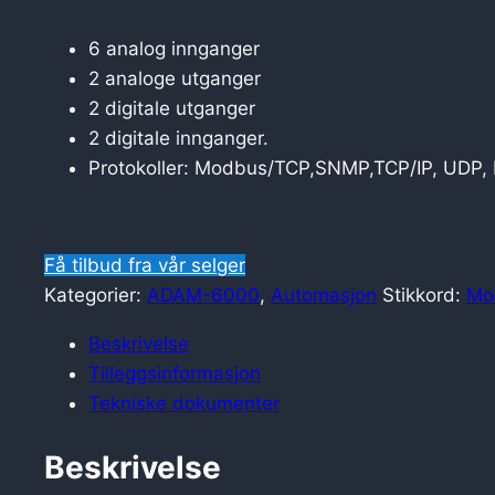
6 analog innganger
2 analoge utganger
2 digitale utganger
2 digitale innganger.
Protokoller: Modbus/TCP,SNMP,TCP/IP, UDP
Få tilbud fra vår selger
Kategorier:
ADAM-6000
,
Automasjon
Stikkord:
Mo
Beskrivelse
Tilleggsinformasjon
Tekniske dokumenter
Beskrivelse