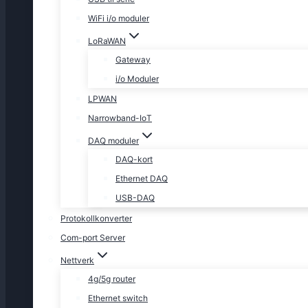
WiFi i/o moduler
LoRaWAN
Gateway
i/o Moduler
LPWAN
Narrowband-IoT
DAQ moduler
DAQ-kort
Ethernet DAQ
USB-DAQ
Protokollkonverter
Com-port Server
Nettverk
4g/5g router
Ethernet switch