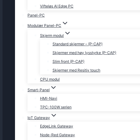
Vifteløs AI Edge PC
Panel-PC
Modulær Panel-PC
Skjerm modul
Standard skjermer – (P-CAP)
Skjermer med høy lysstyrke (P-CAP)
Slim front (P-CAP)
Skjermer med Resitiv touch
CPU modul
Smart-Panel
HMI-Navi
TPC-100W serien
IoT Gateway
EdgeLink Gateway
Node-Red Gateway